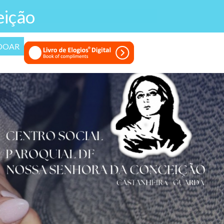
eição
DOAR