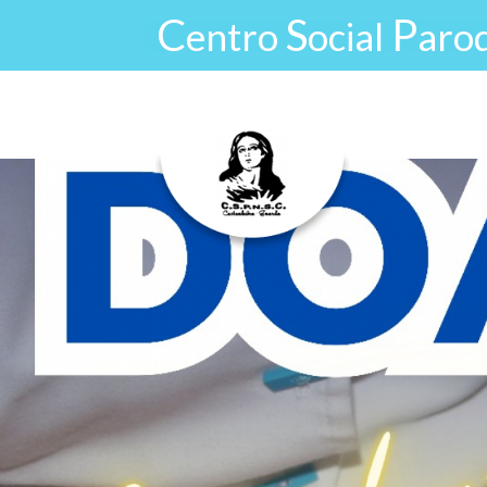
Passar para o conteúdo principal
C
S
P
entro
ocial
aro