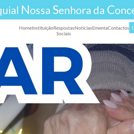
N
S
C
quial
ossa
enhora da
onc
Home
Instituição
Respostas
Notícias
Ementa
Contactos
Sociais