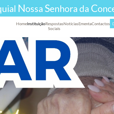
N
S
C
quial
ossa
enhora da
onc
Home
Instituição
Respostas
Notícias
Ementa
Contactos
Sociais