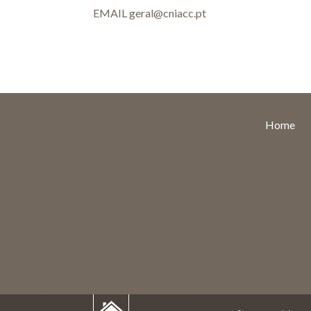
EMAIL
geral@cniacc.pt
Home