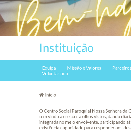
Instituição
Equipa
Missão e Valores
Parceiro
Voluntariado
Está aqui
Início
O Centro Social Paroquial Nossa Senhora da 
tem vindo a crescer a olhos vistos, dando dia
integrada no meio envolvente, participando a
existência capacidade para responder aos des