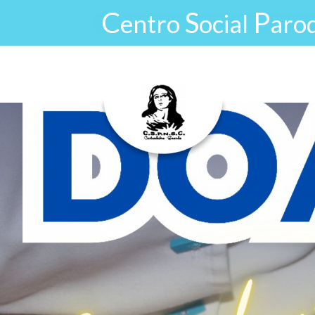
Passar para o conteúdo principal
C
S
P
entro
ocial
aro