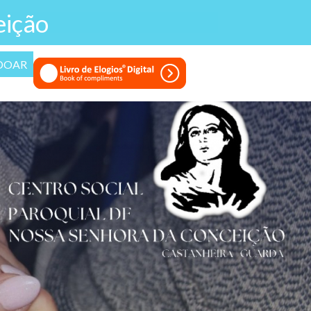
eição
DOAR